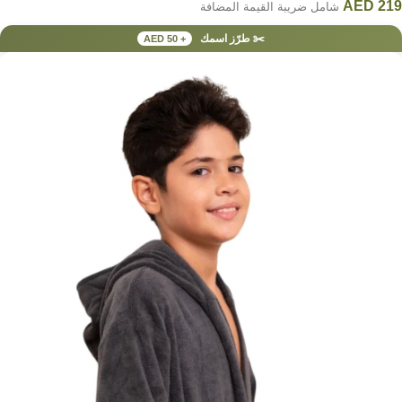
AED
219
شامل ضريبة القيمة المضافة
✂️ طرّز اسمك
+ AED 50