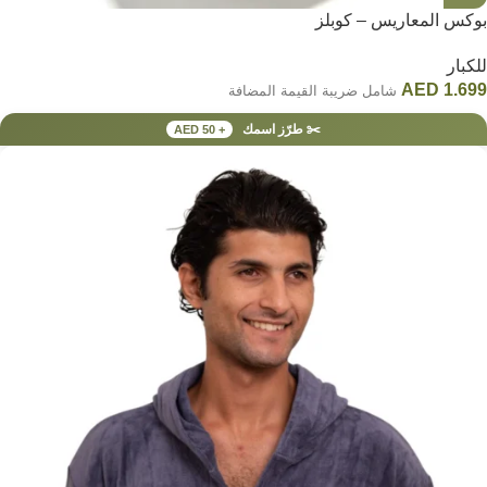
بوكس المعاريس – كوبلز
للكبار
AED
1.699
شامل ضريبة القيمة المضافة
✂️ طرّز اسمك
+ AED 50